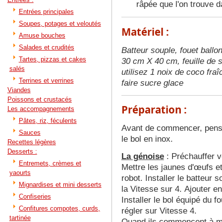
râpée que l'on trouve 
Entrées principales
Soupes, potages et veloutés
Matériel :
Amuse bouches
Salades et crudités
Batteur souple, fouet ballon
Tartes, pizzas et cakes
30 cm X 40 cm, feuille de s
salés
utilisez 1 noix de coco fra
Terrines et verrines
faire sucre glace
Viandes
Poissons et crustacés
Préparation :
Les accompagnements
Pâtes, riz, féculents
Avant de commencer, penser 
Sauces
le bol en inox.
Recettes légères
Desserts :
La génoise
: Préchauffer v
Entremets, crèmes et
Mettre les jaunes d'œufs et
yaourts
robot. Installer le batteur 
Mignardises et mini desserts
la Vitesse sur 4. Ajouter en
Confiseries
Installer le bol équipé du f
Confitures compotes, curds,
régler sur Vitesse 4.
tartinée
Quand ils commencent à mo