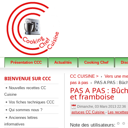
Présentation CCC
Actualités
Cooking Chef
Dis
CC CUISINE >
Vers une meil
BIENVENUE SUR CCC
pas à pas
PAS A PAS : Bûche
PAS A PAS : Bûc
Nouvelles recettes CC
et framboise
Cuisine
Vos fiches techniques CCC
Dimanche, 03 Mars 2013 22:36
Qui sommes nous ?
astuces CC Cuisine
-
Les recette
Anciennes lettres
informatives
Note des utilisateurs: