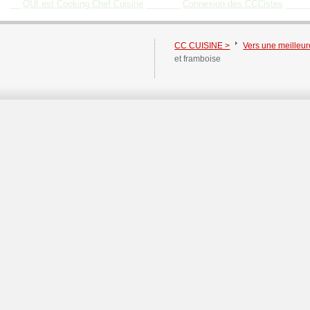
__
QUI est Cooking Chef Cuisine
_______
Connexion des CCCistes
____
CC CUISINE >
Vers une meilleure
et framboise