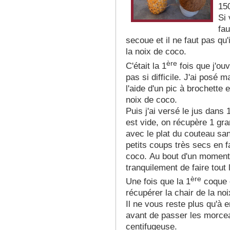
150
Si 
fau
secoue et il ne faut pas qu'
la noix de coco.
ère
C'était la 1
fois que j'ouv
pas si difficile. J'ai posé 
l'aide d'un pic à brochette 
noix de coco.
Puis j'ai versé le jus dans 
est vide, on récupère 1 gra
avec le plat du couteau sa
petits coups très secs en f
coco. Au bout d'un moment,
tranquilement de faire tout l
ère
Une fois que la 1
coque e
récupérer la chair de la no
Il ne vous reste plus qu'à
avant de passer les morce
centifugeuse.