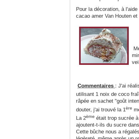
Pour la décoration, à l'aid
cacao amer Van Houten et p
Met
min
vei
Commentaires
: J'ai réal
utilisant 1 noix de coco fraî
râpée en sachet "goût in
ère
douter, j'ai trouvé la 1
mei
ème
La 2
était trop sucrée à
ajoutent-t-ils du sucre dan
Cette bûche nous a régalés
légèreté, même après un re