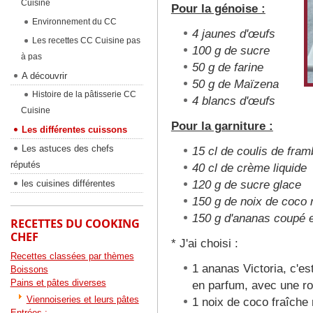
Cuisine
Pour la génoise :
Environnement du CC
4 jaunes d'œufs
Les recettes CC Cuisine pas
100 g de sucre
à pas
50 g de farine
A découvrir
50 g de Maïzena
Histoire de la pâtisserie CC
4 blancs d'œufs
Cuisine
Pour la garniture :
Les différentes cuissons
Les astuces des chefs
15 cl de coulis de fra
réputés
40 cl de crème liquide
les cuisines différentes
120 g de sucre glace
150 g de noix de coco 
150 g d'ananas coupé e
RECETTES DU COOKING
CHEF
* J'ai choisi :
Recettes classées par thèmes
1 ananas Victoria, c'es
Boissons
Pains et pâtes diverses
en parfum, avec une rob
Viennoiseries et leurs pâtes
1 noix de coco fraîche
Entrées :