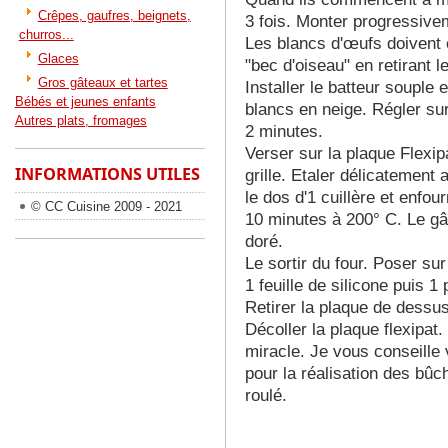
Crêpes, gaufres, beignets,
3 fois. Monter progressiv
churros...
Les blancs d'œufs doivent ê
Glaces
"bec d'oiseau" en retirant l
Gros gâteaux et tartes
Installer le batteur souple
Bébés et jeunes enfants
blancs en neige. Régler sur
Autres plats, fromages
2 minutes.
Verser sur la plaque Flexi
INFORMATIONS UTILES
grille. Etaler délicatement
le dos d'1 cuillère et enfou
© CC Cuisine 2009 - 2021
10 minutes à 200° C. Le gâ
doré.
Le sortir du four. Poser sur
1 feuille de silicone puis 1
Retirer la plaque de dessu
Décoller la plaque flexipat.
miracle. Je vous conseille 
pour la réalisation des bûc
roulé.