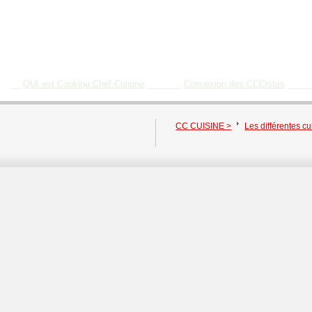
__
QUI est Cooking Chef Cuisine
_______
Connexion des CCCistes
____
CC CUISINE >
Les différentes c