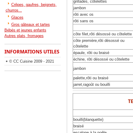
grillades, côtelettes
Crêpes, gaufres, beignets,
jambon
churros...
rôti avec os
Glaces
rôti sans os
Gros gâteaux et tartes
Bébés et jeunes enfants
côte filet,rôti désossé ou côtelette
Autres plats, fromages
côte première,rôti désossé ou
côtelette
INFORMATIONS UTILES
épaule, rôti ou braisé
échine, rôti désossé ou côtelette
© CC Cuisine 2009 - 2021
jambon
palette,rôti ou braisé
jarret,ragoût ou bouilli
T
bouilli(blanquette)
braisé
escalope à la poêle