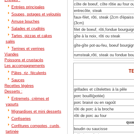
côte de boeuf, côte rôtie au four ou
Entrées principales
entrecôte, steak
Soupes, potages et veloutés
faux-filet, rôti, steak (2cm d'épais
Amuse bouches
(3cm)
Salades et crudités
filet de boeuf, rôti,fondue bourgu
Tartes, pizzas et cakes
gîte à la noix, rôti ou steak
salés
gîte-gîte pot-au-feu, boeuf bourgig
Terrines et verrines
Viandes
rumsteak,rôti, steak ou fondue bo
Poissons et crustacés
Les accompagnements
T
Pâtes, riz, féculents
Sauces
Recettes légères
grillades et côtelettes à la pêle
Desserts :
porc bouilli(potée)
Entremets, crèmes et
porc braisé ou en ragoût
yaourts
rôti de porc à la broche
Mignardises et mini desserts
rôti de porc au four
Confiseries
quan
Confitures compotes, curds,
boudin ou saucisse
tartinée