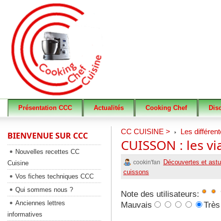
Présentation CCC
Actualités
Cooking Chef
Dis
CC CUISINE >
Les différen
BIENVENUE SUR CCC
CUISSON : les v
Nouvelles recettes CC
Découvertes et ast
cookin'fan
Cuisine
cuissons
Vos fiches techniques CCC
Qui sommes nous ?
Note des utilisateurs:
Anciennes lettres
Mauvais
Très
informatives