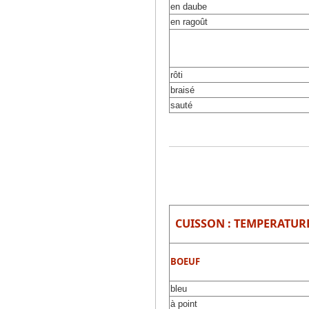
en daube
en ragoût
rôti
braisé
sauté
CUISSON : TEMPERATUR
BOEUF
bleu
à point