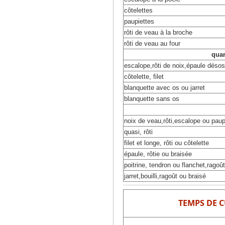
côtelettes
paupiettes
rôti de veau à la broche
rôti de veau au four
quan
escalope,rôti de noix,épaule déso
côtelette, filet
blanquette avec os ou jarret
blanquette sans os
noix de veau,rôti,escalope ou paup
quasi, rôti
filet et longe, rôti ou côtelette
épaule, rôtie ou braisée
poitrine, tendron ou flanchet,ragoû
jarret,bouilli,ragoût ou braisé
TEMPS DE C