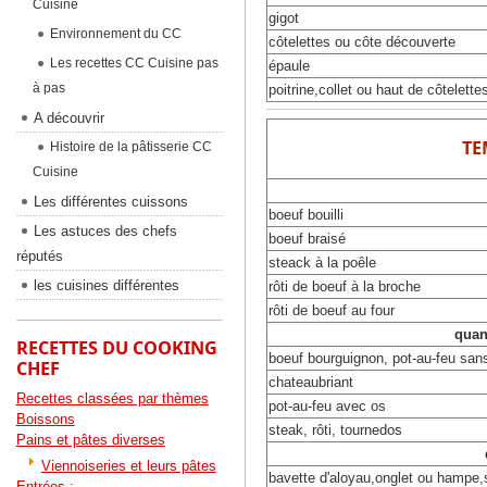
Cuisine
gigot
Environnement du CC
côtelettes ou côte découverte
Les recettes CC Cuisine pas
épaule
à pas
poitrine,collet ou haut de côtelette
A découvrir
TE
Histoire de la pâtisserie CC
Cuisine
Les différentes cuissons
boeuf bouilli
Les astuces des chefs
boeuf braisé
réputés
steack à la poêle
les cuisines différentes
rôti de boeuf à la broche
rôti de boeuf au four
quan
RECETTES DU COOKING
boeuf bourguignon, pot-au-feu san
CHEF
chateaubriant
Recettes classées par thèmes
pot-au-feu avec os
Boissons
steak, rôti, tournedos
Pains et pâtes diverses
Viennoiseries et leurs pâtes
bavette d'aloyau,onglet ou hampe,
Entrées :