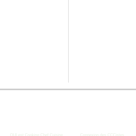
BIENVENUE SUR COOKING CHEF CUISINE
__
QUI est Cooking Chef Cuisine
_______
Connexion des CCCistes
____