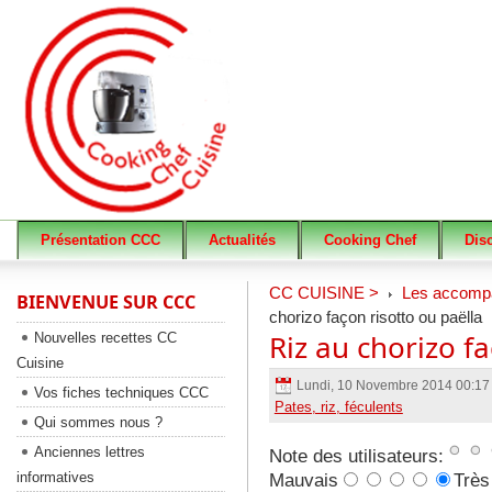
Présentation CCC
Actualités
Cooking Chef
Dis
CC CUISINE >
Les accomp
BIENVENUE SUR CCC
chorizo façon risotto ou paëlla
Riz au chorizo fa
Nouvelles recettes CC
Cuisine
Lundi, 10 Novembre 2014 00:1
Vos fiches techniques CCC
Pates, riz, féculents
Qui sommes nous ?
Anciennes lettres
Note des utilisateurs:
informatives
Mauvais
Très