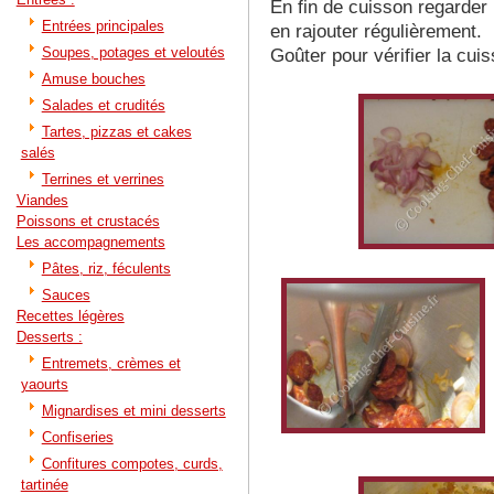
En fin de cuisson regarder 
Entrées principales
en rajouter régulièrement.
Soupes, potages et veloutés
Goûter pour vérifier la cui
Amuse bouches
Salades et crudités
Tartes, pizzas et cakes
salés
Terrines et verrines
Viandes
Poissons et crustacés
Les accompagnements
Pâtes, riz, féculents
Sauces
Recettes légères
Desserts :
Entremets, crèmes et
yaourts
Mignardises et mini desserts
Confiseries
Confitures compotes, curds,
tartinée