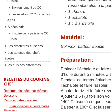
Cuisine
ressemble plus à la paë
Environnement du CC
1 chorizo
Les recettes CC Cuisine pas
1 échalote
à pas
1 c à s d’huile
A découvrir
Histoire de la pâtisserie CC
Matériel :
Cuisine
Bol inox, batteur souple
Les différentes cuissons
Les astuces des chefs
Préparation :
réputés
les cuisines différentes
Emincer l’échalote et faire
d’huile durant 5 minutes à
RECETTES DU COOKING
Pendant ce temps éplucher e
CHEF
l’échalote et faire rissoler.
Ajouter le riz et le faire re
Recettes classées par thèmes
Boissons
Ajouter 1,5 l (3 fois son v
Pains et pâtes diverses
140° C jusqu’à ce que l’ea
Viennoiseries et leurs pâtes
Baisser à 100° C et laisse
Entrées :