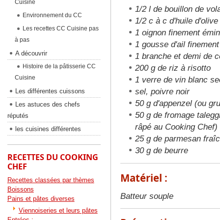
Cuisine
1/2 l de bouillon de vola
Environnement du CC
1/2 c à c d'huile d'olive
Les recettes CC Cuisine pas
1 oignon finement émi
à pas
1 gousse d'ail finemen
A découvrir
1 branche et demi de c
Histoire de la pâtisserie CC
200 g de riz à risotto
Cuisine
1 verre de vin blanc se
sel, poivre noir
Les différentes cuissons
50 g d'appenzel (ou g
Les astuces des chefs
50 g de fromage talegg
réputés
râpé au Cooking Chef)
les cuisines différentes
25 g de parmesan fraî
30 g de beurre
RECETTES DU COOKING
CHEF
Matériel :
Recettes classées par thèmes
Boissons
Batteur souple
Pains et pâtes diverses
Viennoiseries et leurs pâtes
Entrées :