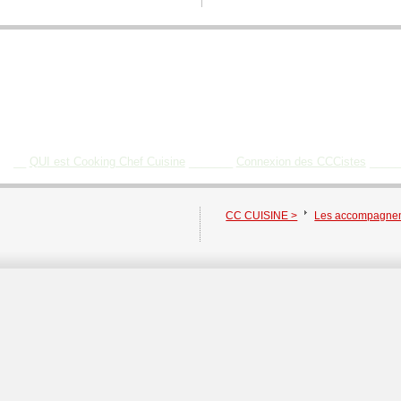
BIENVENUE SUR COOKING CHEF CUISINE
__
QUI est Cooking Chef Cuisine
_______
Connexion des CCCistes
____
CC CUISINE >
Les accompagne