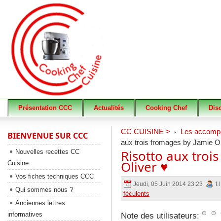
Présentation CCC
Actualités
Cooking Chef
Dis
CC CUISINE >
Les accomp
BIENVENUE SUR CCC
aux trois fromages by Jamie Ol
Risotto aux troi
Nouvelles recettes CC
Oliver ♥
Cuisine
Vos fiches techniques CCC
Jeudi, 05 Juin 2014 23:23
f.
Qui sommes nous ?
féculents
Anciennes lettres
informatives
Note des utilisateurs: