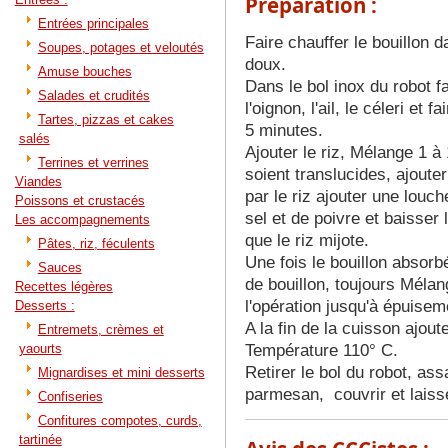
Préparation :
Entrées principales
Faire chauffer le bouillon 
Soupes, potages et veloutés
doux.
Amuse bouches
Dans le bol inox du robot fai
Salades et crudités
l'oignon, l'ail, le céleri et
Tartes, pizzas et cakes
5 minutes.
salés
Ajouter le riz, Mélange 1 à
Terrines et verrines
soient translucides, ajouter
Viandes
par le riz ajouter une louc
Poissons et crustacés
sel et de poivre et baisser
Les accompagnements
que le riz mijote.
Pâtes, riz, féculents
Une fois le bouillon absorb
Sauces
de bouillon, toujours Mélan
Recettes légères
l'opération jusqu'à épuisem
Desserts :
A la fin de la cuisson ajout
Entremets, crèmes et
yaourts
Température 110° C.
Retirer le bol du robot, ass
Mignardises et mini desserts
parmesan, couvrir et laisse
Confiseries
Confitures compotes, curds,
tartinée