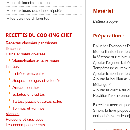
Les différentes cuissons
Matériel :
Les astuces des chefs réputés
les cuisines différentes
Batteur souple
RECETTES DU COOKING CHEF
Préparation :
Recettes classées par thèmes
Eplucher l'oignon et l'
Boissons
Mettre l'huile dans le
Pains et pâtes diverses
la Vitesse sur minim
Viennoiseries et leurs pâtes
Ajouter l'oignon, l'ail
Entrées :
Température au maxim
Entrées principales
Ajouter le riz dans l
Ajouter le bouillon et
Soupes, potages et veloutés
Mélange 2.
Amuse bouches
Ajouter la crème fraî
Salades et crudités
Rectifier l'assaisonne
Tartes, pizzas et cakes salés
Excellent avec du poi
Terrines et verrines
Sinon, le livre propos
Viandes
anti-adhésive et les 
Poissons et crustacés
Les accompagnements