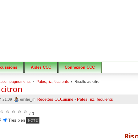
scussions
Aides CCC
Connexion CCC
accompagnements
Pâtes, riz, féculents
Risotto au citron
 citron
Recettes CCCuisine
-
Pates, riz, féculents
14 21:09
emilie_m
/ 0
Très bien
Ris