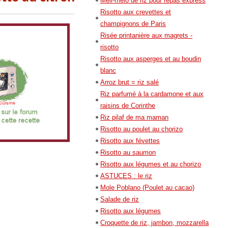
Méli-mélo de riz pour repas express
Risotto aux crevettes et
champignons de Paris
Risée printanière aux magrets -
risotto
Risotto aux asperges et au boudin
blanc
Arroz brut = riz salé
Riz parfumé à la cardamone et aux
raisins de Corinthe
Riz pilaf de ma maman
Risotto au poulet au chorizo
Risotto aux févettes
Risotto au saumon
Risotto aux légumes et au chorizo
ASTUCES : le riz
Mole Poblano (Poulet au cacao)
Salade de riz
Risotto aux légumes
Croquette de riz, jambon, mozzarella