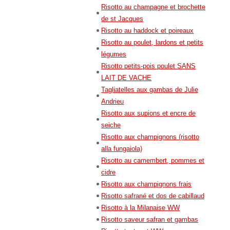
Risotto au champagne et brochette
de st Jacques
Risotto au haddock et poireaux
Risotto au poulet, lardons et petits
légumes
Risotto petits-pois poulet SANS
LAIT DE VACHE
Tagliatelles aux gambas de Julie
Andrieu
Risotto aux supions et encre de
seiche
Risotto aux champignons (risotto
alla fungaiola)
Risotto au camembert, pommes et
cidre
Risotto aux champignons frais
Risotto safrané et dos de cabillaud
Risotto à la Milanaise WW
Risotto saveur safran et gambas