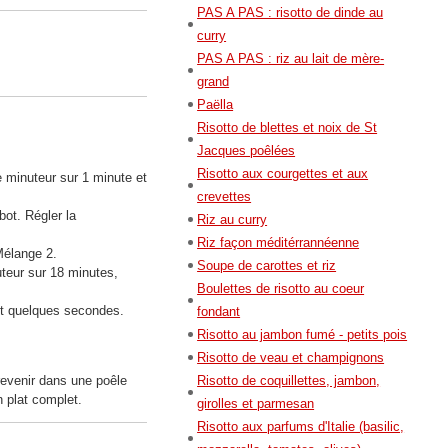
PAS A PAS : risotto de dinde au
curry
PAS A PAS : riz au lait de mère-
grand
Paëlla
Risotto de blettes et noix de St
Jacques poêlées
Risotto aux courgettes et aux
e minuteur sur 1 minute et
crevettes
bot. Régler la
Riz au curry
Riz façon méditérrannéenne
Mélange 2.
Soupe de carottes et riz
uteur sur 18 minutes,
Boulettes de risotto au coeur
ant quelques secondes.
fondant
Risotto au jambon fumé - petits pois
Risotto de veau et champignons
Risotto de coquillettes, jambon,
 revenir dans une poêle
n plat complet.
girolles et parmesan
Risotto aux parfums d'Italie (basilic,