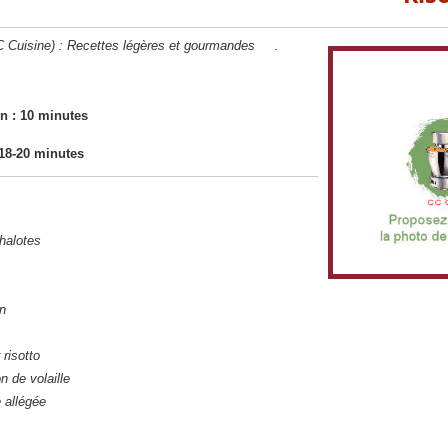
CC Cuisine) : Recettes légères et gourmandes
.
n : 10 minutes
18-20 minutes
halotes
on
 risotto
n de volaille
 allégée