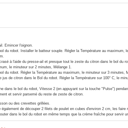
ail. Emincer l'oignon.
 bol du robot. Installer le batteur souple. Régler la Température au maximum, l
um.
 écrasé à l'aide du presse-ail et presque tout le zeste du citron dans le bol du ro
um, le minuteur sur 2 minutes, Mélange 1.
e bol du robot. Régler la Température au maximum, le minuteur sur 3 minutes, 
 le jus de citron dans le Bol du robot. Régler la Température sur 100° C, le min
che dans le bol du robot, Vitesse 2 (en appuyant sur la touche "Pulse") pend
ment et servir parsemé du reste de zeste de citron.
sson ou des crevettes grillées.
e également de découper 2 filets de poulet en cubes d'environ 2 cm, les faire
ajouter dans le bol du robot en même temps que la crème fraîche pour servir u