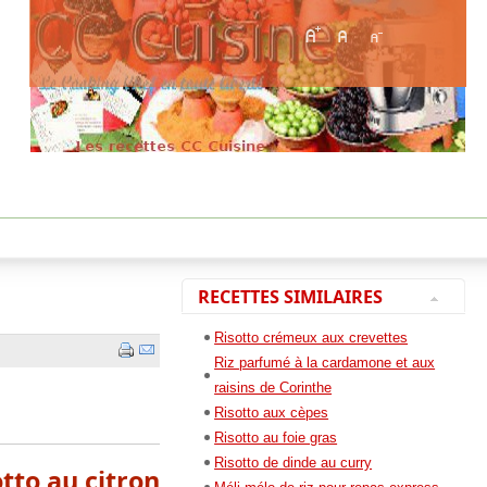
RECETTES SIMILAIRES
Risotto crémeux aux crevettes
Riz parfumé à la cardamone et aux
raisins de Corinthe
Risotto aux cèpes
Risotto au foie gras
Risotto de dinde au curry
otto au citron