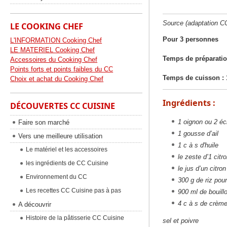
Source (adaptation 
LE COOKING CHEF
Pour 3 personnes
L'INFORMATION Cooking Chef
LE MATERIEL Cooking Chef
Temps de préparatio
Accessoires du Cooking Chef
Points forts et points faibles du CC
Temps de cuisson : 
Choix et achat du Cooking Chef
Ingrédients :
DÉCOUVERTES CC CUISINE
1 oignon ou 2 éc
Faire son marché
1 gousse d’ail
Vers une meilleure utilisation
1 c à s d'huile
Le matériel et les accessoires
le zeste d’1 citr
les ingrédients de CC Cuisine
le jus d’un citron
Environnement du CC
300 g de riz pour
Les recettes CC Cuisine pas à pas
900 ml de bouillo
4 c à s de crème
A découvrir
Histoire de la pâtisserie CC Cuisine
sel et poivre