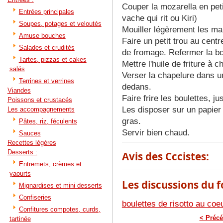
Couper la mozarella en pet
Entrées principales
vache qui rit ou Kiri)
Soupes, potages et veloutés
Mouiller légèrement les main
Amuse bouches
Faire un petit trou au centr
Salades et crudités
de fromage. Refermer la bo
Tartes, pizzas et cakes
Mettre l'huile de friture à c
salés
Verser la chapelure dans un
Terrines et verrines
dedans.
Viandes
Faire frire les boulettes, j
Poissons et crustacés
Les disposer sur un papier
Les accompagnements
gras.
Pâtes, riz, féculents
Servir bien chaud.
Sauces
Recettes légères
Desserts :
Avis des Cccistes:
Entremets, crèmes et
yaourts
Les discussions du f
Mignardises et mini desserts
Confiseries
boulettes de risotto au coe
Confitures compotes, curds,
< Précé
tartinée