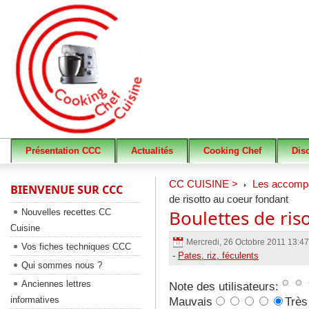
Présentation CCC
Actualités
Cooking Chef
Dis
CC CUISINE >
Les accomp
BIENVENUE SUR CCC
de risotto au coeur fondant
Boulettes de ris
Nouvelles recettes CC
Cuisine
Mercredi, 26 Octobre 2011 13:4
Vos fiches techniques CCC
-
Pates, riz, féculents
Qui sommes nous ?
Anciennes lettres
Note des utilisateurs:
informatives
Mauvais
Très