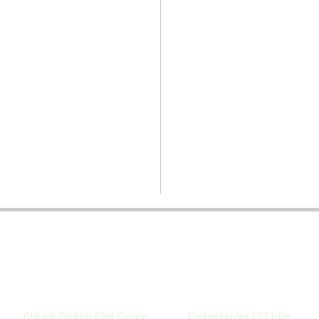
BIENVENUE SUR COOKING CHEF CUISINE
__
QUI est Cooking Chef Cuisine
_______
Connexion des CCCistes
____