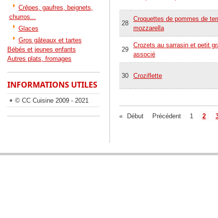
Crêpes, gaufres, beignets,
churros...
Croquettes de pommes de terr
28
mozzarella
Glaces
Gros gâteaux et tartes
Crozets au sarrasin et petit gr
Bébés et jeunes enfants
29
associé
Autres plats, fromages
30
Croziflette
INFORMATIONS UTILES
© CC Cuisine 2009 - 2021
«
Début
Précédent
1
2
BIENVENUE SUR COOKING CHEF CUISINE