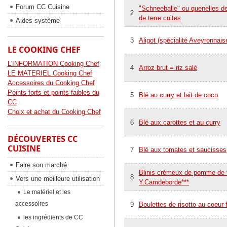
Forum CC Cuisine
"Schneeballe" ou quenelles 
2
de terre cuites
Aides système
3
Aligot (spécialité Aveyronnais
LE COOKING CHEF
L'INFORMATION Cooking Chef
4
Arroz brut = riz salé
LE MATERIEL Cooking Chef
Accessoires du Cooking Chef
Points forts et points faibles du
5
Blé au curry et lait de coco
CC
Choix et achat du Cooking Chef
6
Blé aux carottes et au curry
DÉCOUVERTES CC
CUISINE
7
Blé aux tomates et saucisses
Faire son marché
Blinis crémeux de pomme de t
8
Vers une meilleure utilisation
Y.Camdeborde***
Le matériel et les
accessoires
9
Boulettes de risotto au coeur 
les ingrédients de CC