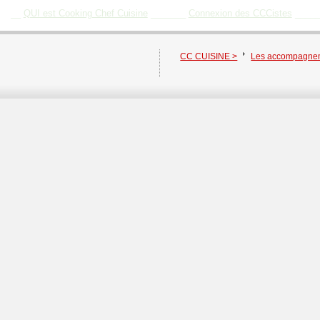
__
QUI est Cooking Chef Cuisine
_______
Connexion des CCCistes
____
CC CUISINE >
Les accompagne