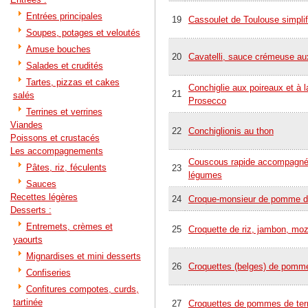
Entrées principales
19
Cassoulet de Toulouse simplif
Soupes, potages et veloutés
Amuse bouches
20
Cavatelli, sauce crémeuse a
Salades et crudités
Tartes, pizzas et cakes
Conchiglie aux poireaux et à 
21
salés
Prosecco
Terrines et verrines
Viandes
22
Conchiglionis au thon
Poissons et crustacés
Les accompagnements
Couscous rapide accompagné
Pâtes, riz, féculents
23
légumes
Sauces
Recettes légères
24
Croque-monsieur de pomme de
Desserts :
Entremets, crèmes et
25
Croquette de riz, jambon, moz
yaourts
Mignardises et mini desserts
26
Croquettes (belges) de pomme
Confiseries
Confitures compotes, curds,
tartinée
27
Croquettes de pommes de ter