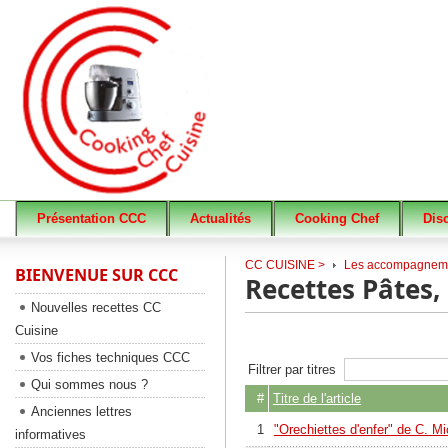
Présentation CCC
Actualités
Cooking Chef
Dis
CC CUISINE >
Les accompagnem
BIENVENUE SUR CCC
Recettes Pâtes, 
Nouvelles recettes CC
Cuisine
Vos fiches techniques CCC
Filtrer par titres
Qui sommes nous ?
#
Titre de l'article
Anciennes lettres
1
"Orechiettes d'enfer" de C. M
informatives