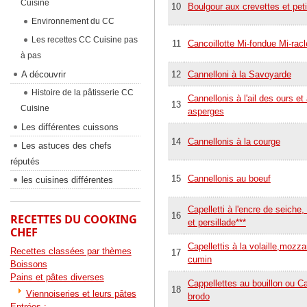
Cuisine
10
Boulgour aux crevettes et pet
Environnement du CC
Les recettes CC Cuisine pas
11
Cancoillotte Mi-fondue Mi-racl
à pas
A découvrir
12
Cannelloni à la Savoyarde
Histoire de la pâtisserie CC
Cannellonis à l'ail des ours e
13
Cuisine
asperges
Les différentes cuissons
14
Cannellonis à la courge
Les astuces des chefs
réputés
15
Cannellonis au boeuf
les cuisines différentes
Capelletti à l'encre de seiche
16
RECETTES DU COOKING
et persillade***
CHEF
Capellettis à la volaille,mozzar
Recettes classées par thèmes
17
cumin
Boissons
Pains et pâtes diverses
Cappellettes au bouillon ou Cap
18
Viennoiseries et leurs pâtes
brodo
Entrées :