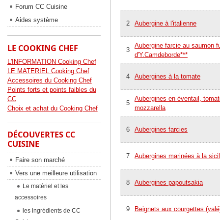
Forum CC Cuisine
Aides système
2
Aubergine à l'italienne
Aubergine farcie au saumon 
LE COOKING CHEF
3
d'Y.Camdeborde***
L'INFORMATION Cooking Chef
LE MATERIEL Cooking Chef
4
Aubergines à la tomate
Accessoires du Cooking Chef
Points forts et points faibles du
Aubergines en éventail, tomat
CC
5
mozzarella
Choix et achat du Cooking Chef
6
Aubergines farcies
DÉCOUVERTES CC
CUISINE
7
Aubergines marinées à la sici
Faire son marché
Vers une meilleure utilisation
8
Aubergines papoutsakia
Le matériel et les
accessoires
9
Beignets aux courgettes (valé
les ingrédients de CC