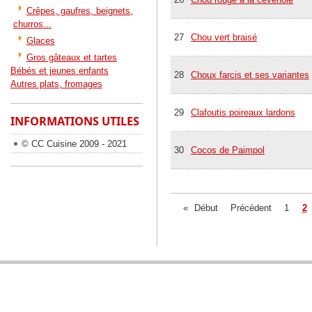
Crêpes, gaufres, beignets,
churros...
27
Chou vert braisé
Glaces
Gros gâteaux et tartes
Bébés et jeunes enfants
28
Choux farcis et ses variantes
Autres plats, fromages
29
Clafoutis poireaux lardons
INFORMATIONS UTILES
© CC Cuisine 2009 - 2021
30
Cocos de Paimpol
«
Début
Précédent
1
2
BIENVENUE SUR COOKING CHEF CUISINE