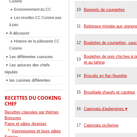
Cuisine
Environnement du CC
10
Beignets de courgettes
Les recettes CC Cuisine pas
à pas
11
Betterave mijotée aux oignon
A découvrir
Histoire de la pâtisserie CC
12
Boulettes de courgettes, sauc
Cuisine
Boulettes de pois chiches à la
Les différentes cuissons
13
et au tahina
Les astuces des chefs
réputés
14
Brocolis en flan fleurette
les cuisines différentes
15
Brouillade d'oeufs et carottes
RECETTES DU COOKING
CHEF
16
Caponata d'aubergines ♥
Recettes classées par thèmes
Boissons
Pains et pâtes diverses
17
Caponata sicilienne
Viennoiseries et leurs pâtes
Entrées :