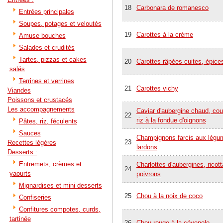
18
Carbonara de romanesco
Entrées principales
Soupes, potages et veloutés
19
Carottes à la crème
Amuse bouches
Salades et crudités
Tartes, pizzas et cakes
20
Carottes râpées cuites, épices
salés
Terrines et verrines
21
Carottes vichy
Viandes
Poissons et crustacés
Les accompagnements
Caviar d'aubergine chaud, co
22
riz à la fondue d'oignons
Pâtes, riz, féculents
Sauces
Champignons farcis aux légu
23
Recettes légères
lardons
Desserts :
Entremets, crèmes et
Charlottes d'aubergines, ricott
24
yaourts
poivrons
Mignardises et mini desserts
25
Chou à la noix de coco
Confiseries
Confitures compotes, curds,
tartinée
26
Chou rouge à la cévenole