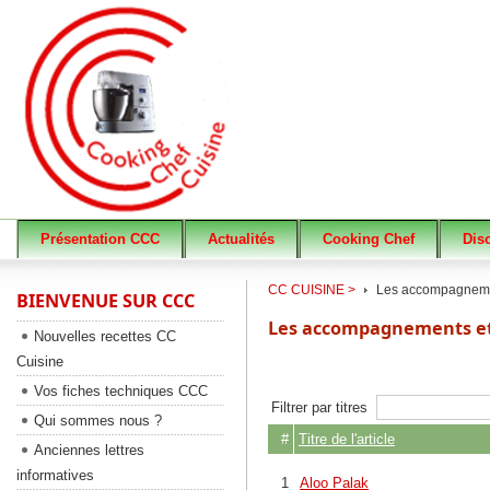
Présentation CCC
Actualités
Cooking Chef
Dis
CC CUISINE >
Les accompagnem
BIENVENUE SUR CCC
Les accompagnements et
Nouvelles recettes CC
Cuisine
Vos fiches techniques CCC
Filtrer par titres
Qui sommes nous ?
#
Titre de l'article
Anciennes lettres
informatives
1
Aloo Palak