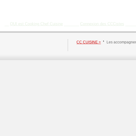
__
QUI est Cooking Chef Cuisine
_______
Connexion des CCCistes
____
CC CUISINE >
Les accompagne