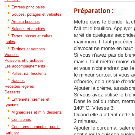
Entrées principales
Préparation :
Soupes, potages et veloutés
Mettre dans le blender la ch
Amuse bouches
l'ail et le bouillon. Appuye
Salades et crudités
arrêt de quelques secondes
Tartes, pizzas et cakes
maximum. Il faut procéder d
salés
d'avocat ne monte en haut 
Terrines et verrines
Si vous n'avez pas de blend
Viandes
Poissons et crustacés
mais il faut mettre moins d
Les accompagnements
et vous n'obtiendrez pas le 
Pâtes, riz, féculents
le mixeur surtout si vous av
Sauces
déborde, cela risque d'end
Recettes légères
Ajouter la crème, assaisonn
Desserts :
Si vous avez utilisé le blen
Entremets, crèmes et
Dans le bol du robot, mettre 
yaourts
140° C, Vitesse 3.
Mignardises et mini desserts
Quand elle a atteint cette
Confiseries
2 minutes.
Confitures compotes, curds,
Ajouter le curcuma, saler e
tartinée
continuer la cuisson quelq