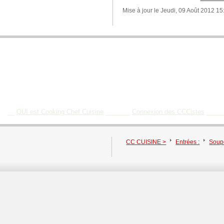
Mise à jour le Jeudi, 09 Août 2012 15
BIENVENUE SUR COOKING CHEF CUISINE
__
QUI est Cooking Chef Cuisine
_______
Connexion des CCCistes
____
CC CUISINE >
Entrées :
Soupe