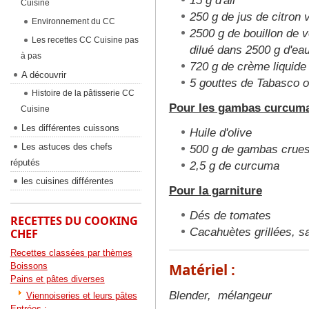
15 g d'ail
Cuisine
250 g de jus de citron 
Environnement du CC
2500 g de bouillon de v
Les recettes CC Cuisine pas
dilué dans 2500 g d'ea
à pas
720 g de crème liquide
A découvrir
5 gouttes de Tabasco o
Histoire de la pâtisserie CC
Pour les gambas curcum
Cuisine
Les différentes cuissons
Huile d'olive
Les astuces des chefs
500 g de gambas crues
réputés
2,5 g de curcuma
les cuisines différentes
Pour la garniture
Dés de tomates
RECETTES DU COOKING
Cacahuètes grillées, 
CHEF
Recettes classées par thèmes
Matériel :
Boissons
Pains et pâtes diverses
Blender, mélangeur
Viennoiseries et leurs pâtes
Entrées :