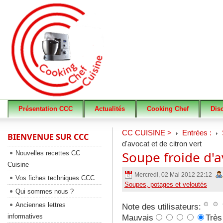
Présentation CCC
Actualités
Cooking Chef
Dis
CC CUISINE >
Entrées :
BIENVENUE SUR CCC
d'avocat et de citron vert
Soupe froide d'av
Nouvelles recettes CC
Cuisine
Mercredi, 02 Mai 2012 22:12
Vos fiches techniques CCC
Soupes, potages et veloutés
Qui sommes nous ?
Anciennes lettres
Note des utilisateurs:
informatives
Mauvais
Très