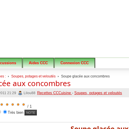
scussions
Aides CCC
Connexion CCC
es :
Soupes, potages et veloutés
Soupe glacée aux concombres
cée aux concombres
Recettes CCCuisine
-
Soupes, potages et veloutés
 2011 21:29
Lilou88
/ 1
Très bien
Soupe glacée au