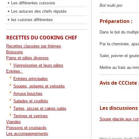
Les différentes cuissons
Bol multi pro
Les astuces des chefs réputés
les cuisines différentes
Préparation :
Dans le bol du multip
RECETTES DU COOKING CHEF
Par la cheminée, ajout
Recettes classées par thèmes
Boissons
Saler, poivrer et goute
Pains et pâtes diverses
Viennoiseries et leurs pâtes
Mettre au frais au mi
Entrées :
Entrées principales
Avis de CCCiste 
Soupes, potages et veloutés
Amuse bouches
Salades et crudités
Les discussions 
Tartes, pizzas et cakes salés
Terrines et verrines
Soupe glacée aux co
Viandes
Poissons et crustacés
Les accompagnements