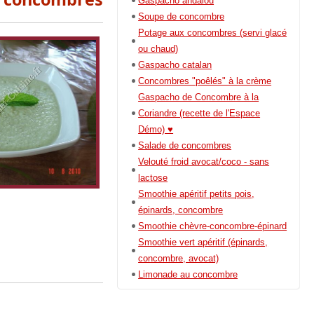
Gaspacho andalou
Soupe de concombre
Potage aux concombres (servi glacé
ou chaud)
Gaspacho catalan
Concombres "poêlés" à la crème
Gaspacho de Concombre à la
Coriandre (recette de l'Espace
Démo) ♥
Salade de concombres
Velouté froid avocat/coco - sans
lactose
Smoothie apéritif petits pois,
épinards, concombre
Smoothie chèvre-concombre-épinard
Smoothie vert apéritif (épinards,
concombre, avocat)
Limonade au concombre