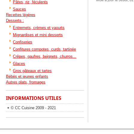
Mise à jour le Jeudi, 0
Pâtes, riz, féculents
Sauces
Recettes légères
Desserts :
Entremets, crèmes et yaourts
Mignardises et mini desserts
Confiseries
Confitures compotes, curds, tartinée
Crêpes, gaufres, beignets, churros...
Glaces
Gros gâteaux et tartes
Bébés et jeunes enfants
Autres plats, fromages
INFORMATIONS UTILES
© CC Cuisine 2009 - 2021