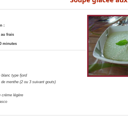
n :
au frais
0 minutes
 blanc type fjord
s de menthe (2 ou 3 suivant gouts)
e crème légère
basco