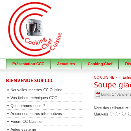
Présentation CCC
Actualités
Cooking Chef
Di
CC CUISINE >
Entré
BIENVENUE SUR CCC
Soupe gla
Nouvelles recettes CC Cuisine
Lundi, 17 Janvier
Vos fiches techniques CCC
Qui sommes nous ?
Note des utilisateurs:
Anciennes lettres informatives
Mauvais
Forum CC Cuisine
Aides système