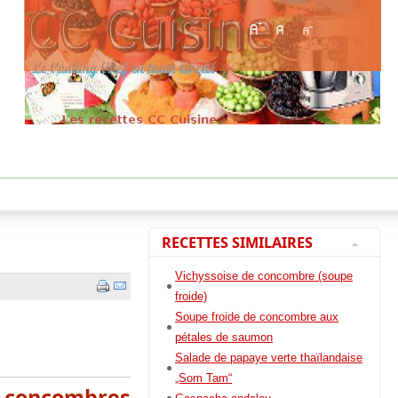
RECETTES SIMILAIRES
Vichyssoise de concombre (soupe
froide)
Soupe froide de concombre aux
pétales de saumon
Salade de papaye verte thaïlandaise
„Som Tam“
x concombres