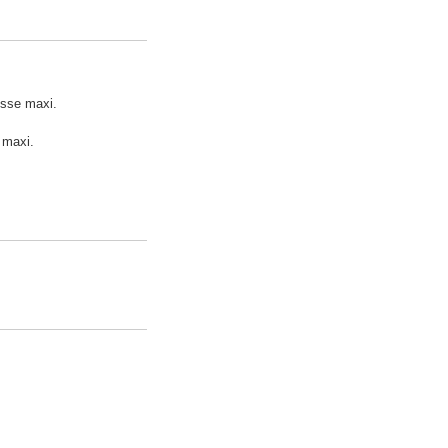
esse maxi.
e maxi.