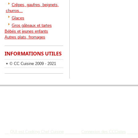
Crêpes, gaufres, beignets,
churros...
Glaces
Gros gâteaux et tartes
Bébés et jeunes enfants
Autres plats, fromages
INFORMATIONS UTILES
© CC Cuisine 2009 - 2021
BIENVENUE SUR COOKING CHEF CUISINE
__
QUI est Cooking Chef Cuisine
_______
Connexion des CCCistes
____