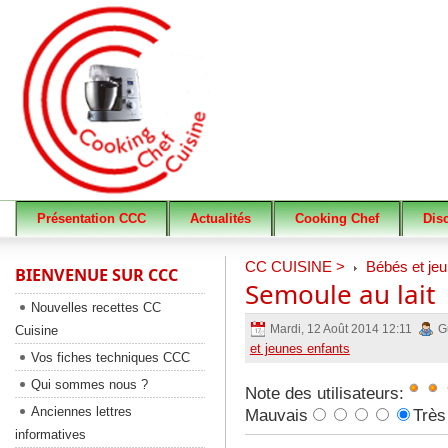
Présentation CCC
Actualités
Cooking Chef
Dis
CC CUISINE >
Bébés et jeu
BIENVENUE SUR CCC
Semoule au lait
Nouvelles recettes CC
Mardi, 12 Août 2014 12:11
G
Cuisine
et jeunes enfants
Vos fiches techniques CCC
Qui sommes nous ?
Note des utilisateurs:
Anciennes lettres
Mauvais
Très
informatives