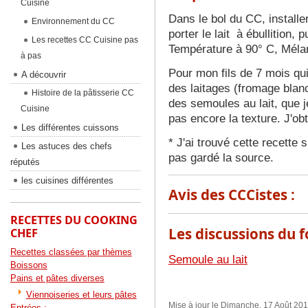
Cuisine
Dans le bol du CC, installe
Environnement du CC
porter le lait à ébullition, 
Les recettes CC Cuisine pas
Température à 90° C, Méla
à pas
Pour mon fils de 7 mois qui
A découvrir
des laitages (fromage blan
Histoire de la pâtisserie CC
des semoules au lait, que j
Cuisine
pas encore la texture. J'o
Les différentes cuissons
* J'ai trouvé cette recette 
Les astuces des chefs
pas gardé la source.
réputés
les cuisines différentes
Avis des CCCistes :
RECETTES DU COOKING
Les discussions du f
CHEF
Recettes classées par thèmes
Semoule au lait
Boissons
Pains et pâtes diverses
Viennoiseries et leurs pâtes
Mise à jour le Dimanche, 17 Août 20
Entrées :