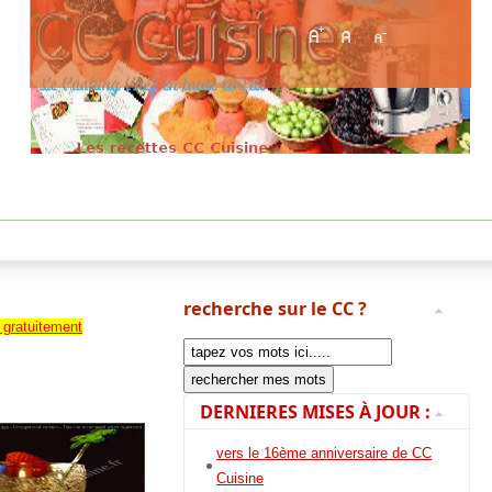
recherche sur le CC ?
 gratuitement
DERNIERES MISES À JOUR :
vers le 16ème anniversaire de CC
Cuisine