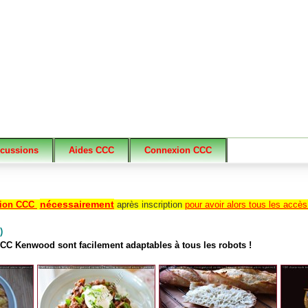
scussions
Aides CCC
Connexion CCC
nécessairement
tion CCC
après inscription
pour avoir alors tous les accès
)
 CC Kenwood sont facilement adaptables à tous les robots !