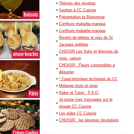
Thèmes des recettes
Soutien à CC Cuisine
Présentation et Bienvenue
Confiture rhubarbe-mangue
Confiture rhubarbe-mangue
Risotto de blettes et noix de St
Jacques poêlées
CHOISIR Les fruits et légumes du
mois, saison
CHOISIR : Fleurs comestibles à
déguster
* Caractéristique technique du CC
Mélange rhum et sirop
Aides et Tutos : F.A.Q.
Je poste mes messages sur le
groupe CC Cuisine
Les aides CC Cuisine
CHOISIR : les légumes (évolution)