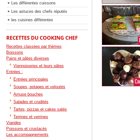
Les différentes cuissons
Les astuces des chefs réputés
les cuisines différentes
RECETTES DU COOKING CHEF
Recettes classées par thèmes
Boissons
Pains et pâtes diverses
Viennoiseries et leurs pâtes
Entrées :
Entrées principales
Soupes, potages et veloutés
Amuse bouches
Salades et crudités
Tartes, pizzas et cakes salés
Terrines et verrines
Viandes
Poissons et crustacés
Les accompagnements