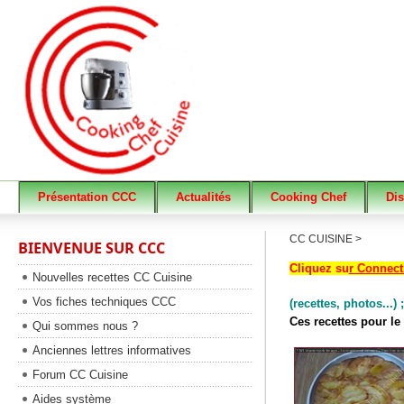
Présentation CCC
Actualités
Cooking Chef
Di
CC CUISINE >
BIENVENUE SUR CCC
Cliquez su
r Connec
Nouvelles recettes CC Cuisine
Vos fiches techniques CCC
(recettes, photos...) ;
Ces recettes pour le
Qui sommes nous ?
Anciennes lettres informatives
Forum CC Cuisine
Aides système